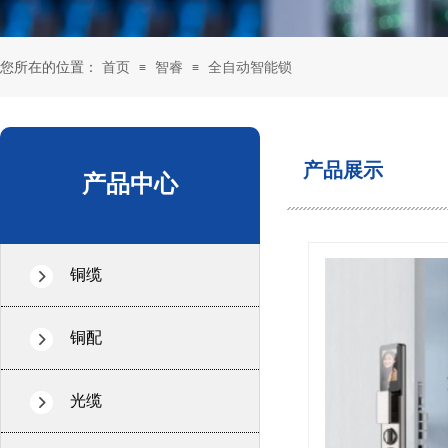
您所在的位置：
首页
智睿
全自动智能锁
≡
≡
产品展示
产品中心
铜缆
铜配
光缆